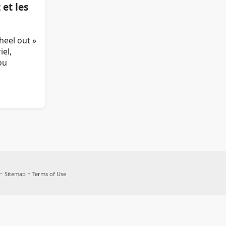
 et les
heel out »
iel,
ou
 -
-
Sitemap
Terms of Use